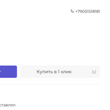
+79051518181
у
Купить в 1 клик
ставлял