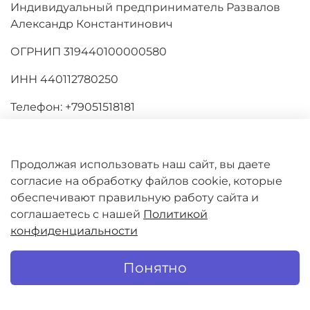
Индивидуальный предприниматель Развалов
Александр Константинович
ОГРНИП 319440100000580
ИНН
440112780250
Телефон: +79051518181
E-mail: yuvelir@lavka-yuvelira.ru
Адрес: Россия, 156010, г.Кострома,
Продолжая использовать наш сайт, вы даете
ул.Магистральная 59
согласие на обработку файлов cookie, которые
обеспечивают правильную работу сайта и
соглашаетесь с нашей
Политикой
конфиденциальности
ЛАВКА ЮВЕЛИРА
Понятно
yuvelir@lavka-yuvelira.ru